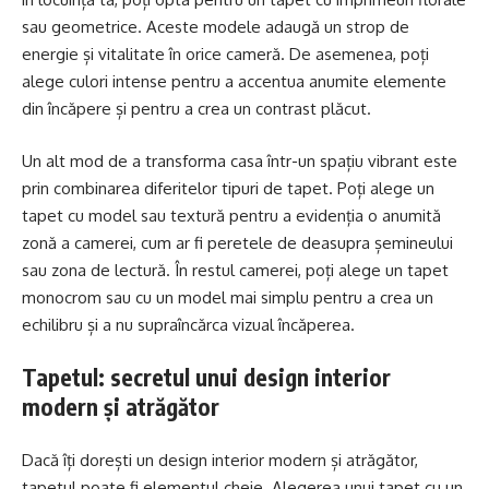
sau geometrice. Aceste modele adaugă un strop de
energie și vitalitate în orice cameră. De asemenea, poți
alege culori intense pentru a accentua anumite elemente
din încăpere și pentru a crea un contrast plăcut.
Un alt mod de a transforma casa într-un spațiu vibrant este
prin combinarea diferitelor tipuri de tapet. Poți alege un
tapet cu model sau textură pentru a evidenția o anumită
zonă a camerei, cum ar fi peretele de deasupra șemineului
sau zona de lectură. În restul camerei, poți alege un tapet
monocrom sau cu un model mai simplu pentru a crea un
echilibru și a nu supraîncărca vizual încăperea.
Tapetul: secretul unui design interior
modern și atrăgător
Dacă îți dorești un design interior modern și atrăgător,
tapetul poate fi elementul cheie. Alegerea unui tapet cu un