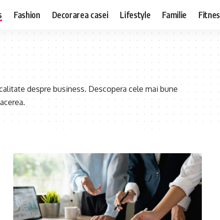
s
Fashion
Decorarea casei
Lifestyle
Familie
Fitne
 calitate despre business. Descopera cele mai bune
facerea.