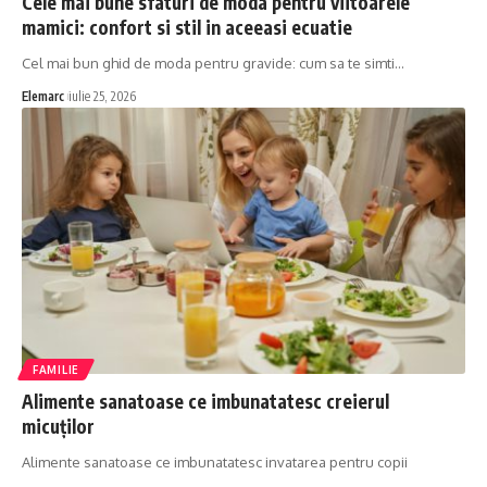
Cele mai bune sfaturi de moda pentru viitoarele
mamici: confort si stil in aceeasi ecuatie
Cel mai bun ghid de moda pentru gravide: cum sa te simti
…
Elemarc
iulie 25, 2026
FAMILIE
Alimente sanatoase ce imbunatatesc creierul
micuților
Alimente sanatoase ce imbunatatesc invatarea pentru copii