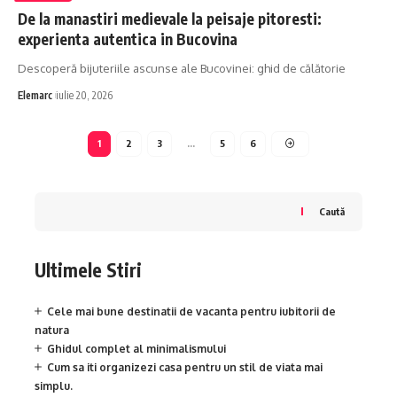
De la manastiri medievale la peisaje pitoresti:
experienta autentica in Bucovina
Descoperă bijuteriile ascunse ale Bucovinei: ghid de călătorie
Elemarc
iulie 20, 2026
1
2
3
…
5
6
Caută
Ultimele Stiri
Cele mai bune destinatii de vacanta pentru iubitorii de
natura
Ghidul complet al minimalismului
Cum sa iti organizezi casa pentru un stil de viata mai
simplu.