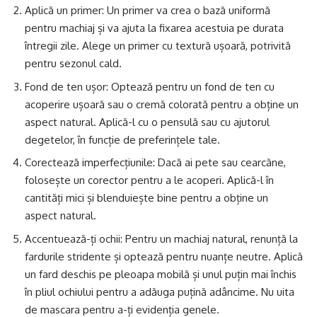
Aplică un primer: Un primer va crea o bază uniformă
pentru machiaj și va ajuta la fixarea acestuia pe durata
întregii zile. Alege un primer cu textură ușoară, potrivită
pentru sezonul cald.
Fond de ten ușor: Optează pentru un fond de ten cu
acoperire ușoară sau o cremă colorată pentru a obține un
aspect natural. Aplică-l cu o pensulă sau cu ajutorul
degetelor, în funcție de preferințele tale.
Corectează imperfecțiunile: Dacă ai pete sau cearcăne,
folosește un corector pentru a le acoperi. Aplică-l în
cantități mici și blenduiește bine pentru a obține un
aspect natural.
Accentuează-ți ochii: Pentru un machiaj natural, renunță la
fardurile stridente și optează pentru nuanțe neutre. Aplică
un fard deschis pe pleoapa mobilă și unul puțin mai închis
în pliul ochiului pentru a adăuga puțină adâncime. Nu uita
de mascara pentru a-ți evidenția genele.